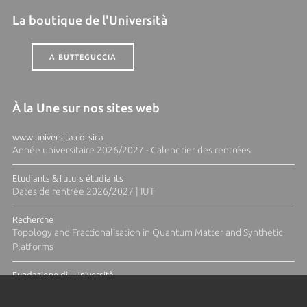
La boutique de l'Università
A BUTTEGUCCIA
À la Une sur nos sites web
www.universita.corsica
Année universitaire 2026/2027 - Calendrier des rentrées
Etudiants & futurs étudiants
Dates de rentrée 2026/2027 | IUT
Recherche
Topology and Fractionalisation in Quantum Matter and Synthetic
Platforms
Fundazione di l'Università
Résidence Ange Tomasi "Lagune and Zeste" avec la photographe
Diane Moulenc