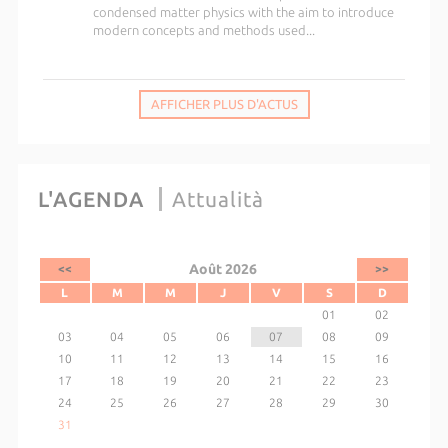
condensed matter physics with the aim to introduce
modern concepts and methods used...
AFFICHER PLUS D'ACTUS
L'AGENDA
Attualità
Août 2026
<<
>>
L
M
M
J
V
S
D
01
02
03
04
05
06
07
08
09
10
11
12
13
14
15
16
17
18
19
20
21
22
23
24
25
26
27
28
29
30
31