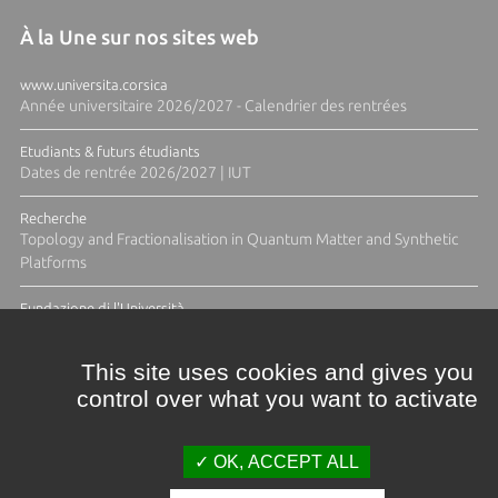
À la Une sur nos sites web
www.universita.corsica
Année universitaire 2026/2027 - Calendrier des rentrées
Etudiants & futurs étudiants
Dates de rentrée 2026/2027 | IUT
Recherche
Topology and Fractionalisation in Quantum Matter and Synthetic
Platforms
Fundazione di l'Università
Résidence Ange Tomasi "Lagune and Zeste" avec la photographe
Diane Moulenc
This site uses cookies and gives you
control over what you want to activate
ACTUS ET CALENDRIER ÉVÈNEMENTIEL
OK, ACCEPT ALL