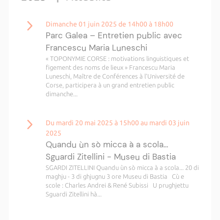
Dimanche 01 juin 2025 de 14h00 à 18h00
Parc Galea – Entretien public avec
Francescu Maria Luneschi
« TOPONYMIE CORSE : motivations linguistiques et
figement des noms de lieux » Francescu Maria
Luneschi, Maître de Conférences à l’Université de
Corse, participera à un grand entretien public
dimanche...
Du mardi 20 mai 2025 à 15h00 au mardi 03 juin
2025
Quandu ùn sò micca à a scola…
Sguardi Zitellini - Museu di Bastia
SGARDI ZITELLINI Quandu ùn sò micca à a scola... 20 di
maghju - 3 di ghjugnu 3 ore Museu di Bastia Cù e
scole : Charles Andrei & René Subissi U prughjettu
Sguardi Zitellini hà...