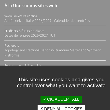
À la Une sur nos sites web
www.universita.corsica
Année universitaire 2026/2027 - Calendrier des rentrées
Etudiants & futurs étudiants
Dates de rentrée 2026/2027 | IUT
Recherche
Topology and Fractionalisation in Quantum Matter and Synthetic
Platforms
Fundazione di l'Università
Résidence Ange Tomasi "Lagune and Zeste" avec la photographe
Diane Moulenc
This site uses cookies and gives you
control over what you want to activate
ACTUS ET CALENDRIER ÉVÈNEMENTIEL
OK, ACCEPT ALL
DENY ALL COOKIES