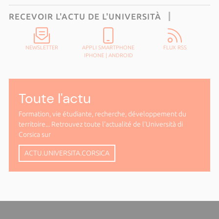
RECEVOIR L'ACTU DE L'UNIVERSITÀ
NEWSLETTER
APPLI SMARTPHONE
FLUX RSS
IPHONE
|
ANDROID
Toute l'actu
Formation, vie étudiante, recherche, développement du
territoire... Retrouvez toute l'actualité de l'Università di
Corsica sur
ACTU.UNIVERSITA.CORSICA