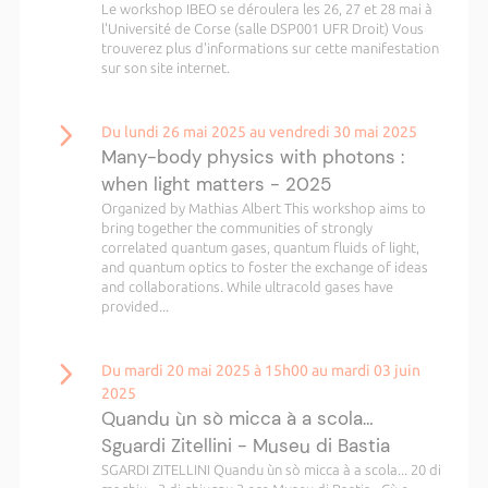
Le workshop IBEO se déroulera les 26, 27 et 28 mai à
l'Université de Corse (salle DSP001 UFR Droit) Vous
trouverez plus d'informations sur cette manifestation
sur son site internet.
Du lundi 26 mai 2025 au vendredi 30 mai 2025
Many-body physics with photons :
when light matters - 2025
Organized by Mathias Albert This workshop aims to
bring together the communities of strongly
correlated quantum gases, quantum fluids of light,
and quantum optics to foster the exchange of ideas
and collaborations. While ultracold gases have
provided...
Du mardi 20 mai 2025 à 15h00 au mardi 03 juin
2025
Quandu ùn sò micca à a scola…
Sguardi Zitellini - Museu di Bastia
SGARDI ZITELLINI Quandu ùn sò micca à a scola... 20 di