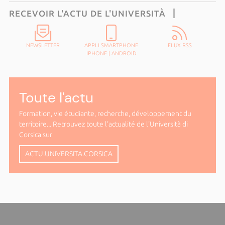
RECEVOIR L'ACTU DE L'UNIVERSITÀ
NEWSLETTER
APPLI SMARTPHONE
FLUX RSS
IPHONE
|
ANDROID
Toute l'actu
Formation, vie étudiante, recherche, développement du
territoire... Retrouvez toute l'actualité de l'Università di
Corsica sur
ACTU.UNIVERSITA.CORSICA