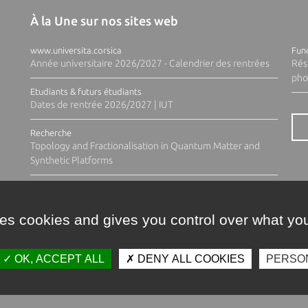
À la Une sur nos sites web
www.universita.corsica
Fund
Année universitaire 2026/2027 - Calendrier des rentrées
Rés
pho
Etudiants & futurs étudiants
Dates de rentrée 2026/2027 | IUT
Recherche
Topology and Fractionalisation in Quantum Matter and
Synthetic Platforms
ses cookies and gives you control over what you
OK, ACCEPT ALL
DENY ALL COOKIES
PERSO
Contacts
Plan d'accès
Espace 