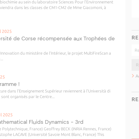
biochimie au sein du laboratoire Sciences Pour l’Environnement
terviendra dans les classes de CM1-CM2 de Mme Giacomoni, à
il 2025
RE
niversité de Corse récompensée aux Trophées de
Innovation du ministère de l’Intérieur, le projet MultiFireScan a
..
A
025
gramme !
ture dans l'Enseignement Supérieur reviennent à l'Università di
 sont organisés par le Centre...
RE
il 2025
hematical Fluids Dynamics - 3rd
 Polytechnique, France) Geoffrey BECK (INRIA Rennes, France)
ophe LACAVE (Université Savoie Mont Blanc, France) This