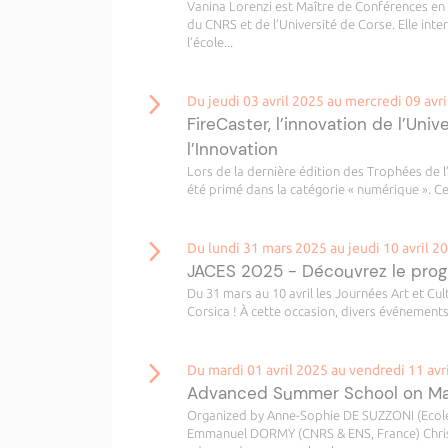
Vanina Lorenzi est Maître de Conférences en 
du CNRS et de l’Université de Corse. Elle in
l’école...
Du jeudi 03 avril 2025 au mercredi 09 avr
FireCaster, l’innovation de l’U
l’Innovation
Lors de la dernière édition des Trophées de l’
été primé dans la catégorie « numérique ». Ce.
Du lundi 31 mars 2025 au jeudi 10 avril 2
JACES 2025 - Découvrez le pro
Du 31 mars au 10 avril les Journées Art et Cul
Corsica ! À cette occasion, divers événements
Du mardi 01 avril 2025 au vendredi 11 avr
Advanced Summer School on Mat
Organized by Anne-Sophie DE SUZZONI (Ecole
Emmanuel DORMY (CNRS & ENS, France) Christ