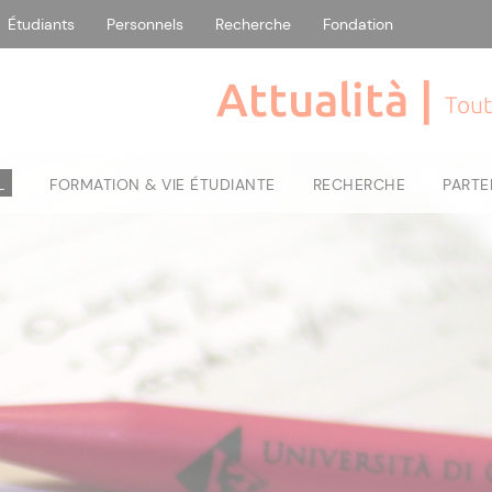
Étudiants
Personnels
Recherche
Fondation
Attualità |
Tout
L
FORMATION & VIE ÉTUDIANTE
RECHERCHE
PARTE