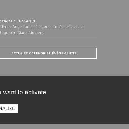
azione di l'Università
idence Ange Tomasi "Lagune and Zeste" avec la
tographe Diane Moulenc
ACTUS ET CALENDRIER ÉVÈNEMENTIEL
 want to activate
NALIZE
presse
Photothèque
Recrutement
Marchés publics