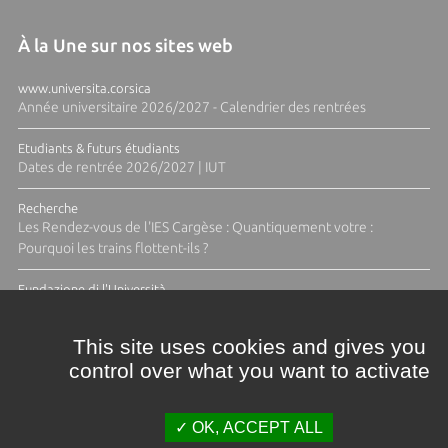
À la Une sur nos sites web
www.universita.corsica
Année universitaire 2026/2027 - Calendrier des rentrées
Etudiants & futurs étudiants
Dates de rentrée 2026/2027 | IUT
Recherche
Les Rendez-vous de l'IES Cargèse : Quantiquement votre :
Pourquoi les trains flottent-ils ?
Fundazione di l'Università
Résidence Ange Tomasi "Lagune and Zeste" avec la photographe
Diane Moulenc
This site uses cookies and gives you
control over what you want to activate
ACTUS ET CALENDRIER ÉVÈNEMENTIEL
OK, ACCEPT ALL