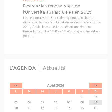
octobre 2025
Ricerca : les rendez-vous de
l’Università au Parc Galea en 2025
Les rencontres du Parc Galea, qui ont lieu chaque
dimanche de mars à juillet et de septembre à octobre
2025, s’articuleront cette année autour de deux
temps forts : > De 14h00 à 14h45 : un grand entretien
public...
L'AGENDA
Attualità
Août 2026
<<
>>
L
M
M
J
V
S
D
01
02
03
04
05
06
07
08
09
10
11
12
13
14
15
16