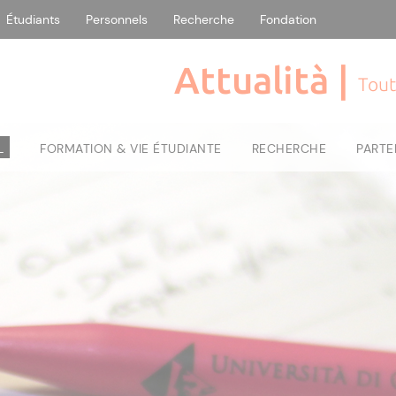
Étudiants
Personnels
Recherche
Fondation
Attualità |
Tout
L
FORMATION & VIE ÉTUDIANTE
RECHERCHE
PARTE