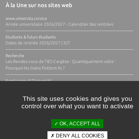
À la Une sur nos sites web
www.universita.corsica
Année universitaire 2026/2027 - Calendrier des rentrées
Etudiants & futurs étudiants
Dates de rentrée 2026/2027 | IUT
Recherche
Les Rendez-vous de l'IES Cargèse : Quantiquement votre :
Pourquoi les trains flottent-ils ?
Fundazione di l'Università
Résidence Ange Tomasi "Lagune and Zeste" avec la photographe
Diane Moulenc
This site uses cookies and gives you
control over what you want to activate
ACTUS ET CALENDRIER ÉVÈNEMENTIEL
OK, ACCEPT ALL
DENY ALL COOKIES