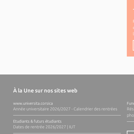
À la Une sur nos sites web
www.universita.corsica
Fund
Année universitaire 2026/2027 - Calendrier des rentrées
Rés
pho
Etudiants & futurs étudiants
Dates de rentrée 2026/2027 | IUT