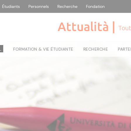
Étudiants
Personnels
Recherche
Fondation
Attualità |
Tout
L
FORMATION & VIE ÉTUDIANTE
RECHERCHE
PARTE