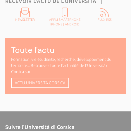
RECEVOIR L'ACTU DE L'UNIVERSITÀ
NEWSLETTER
APPLI SMARTPHONE
FLUX RSS
IPHONE
|
ANDROID
Toute l'actu
Formation, vie étudiante, recherche, développement du
territoire... Retrouvez toute l'actualité de l'Università di
Corsica sur
ACTU.UNIVERSITA.CORSICA
Suivre l'Università di Corsica