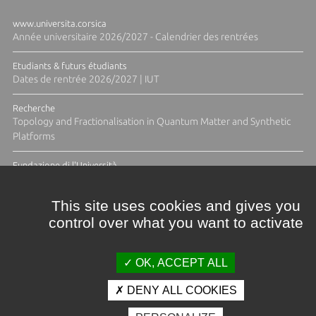
www.universita.corsica
Année universitaire 2026/2027 - Calendrier des rentrées
Etudiants & futurs étudiants
Dates de rentrée 2026/2027 | IUT
Recherche
Topology and Fractionalisation in Quantum Matter and Synthetic
Platforms
Fundazione di l'Università
Résidence Ange Tomasi "Lagune and Zeste" avec la photographe
Diane Moulenc
This site uses cookies and gives you
control over what you want to activate
ACTUS ET CALENDRIER ÉVÈNEMENTIEL
OK, ACCEPT ALL
DENY ALL COOKIES
Crédits et mentions légales