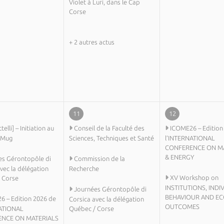
Violet à Luri, dans le Cap
Corse
+ 2 autres actus
11
12
ttelli] – Initiation au
Conseil de la Faculté des
ICOME26 – Edition
- Mug
Sciences, Techniques et Santé
l’INTERNATIONAL
CONFERENCE ON M
& ENERGY
es Gérontopôle di
Commission de la
vec la délégation
Recherche
XV Workshop on
 Corse
INSTITUTIONS, INDI
Journées Gérontopôle di
BEHAVIOUR AND E
 – Edition 2026 de
Corsica avec la délégation
OUTCOMES
ATIONAL
Québec / Corse
NCE ON MATERIALS