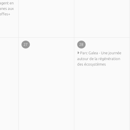
agent en
anes aux
reffes+
27
28
Parc Galea - Une journée
autour de la régénération
des écosystèmes