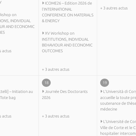
Y
ICOME26 – Edition 2026 de
+ 3 autres actus
l’INTERNATIONAL
kshop on
CONFERENCE ON MATERIALS
IONS, INDIVIDUAL
& ENERGY
UR AND ECONOMIC
ES
XV Workshop on
INSTITUTIONS, INDIVIDUAL
BEHAVIOUR AND ECONOMIC
s actus
OUTCOMES
+ 3 autres actus
18
19
ttelli] – Initiation au
Journée Des Doctorants
L’Università di Cor
 Tote bag
2026
accueille la toute p
soutenance de thès
médecine
s actus
+ 3 autres actus
L’Université de Cor
Ville de Corte et le 
hospitalier interco