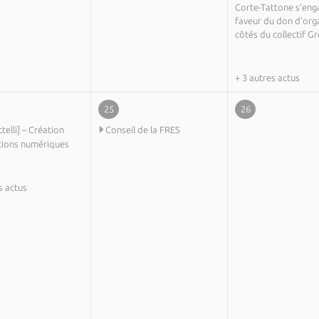
Corte-Tattone s’eng
faveur du don d’org
côtés du collectif G
+ 3 autres actus
25
26
ttelli] – Création
Conseil de la FRES
ations numériques
s actus