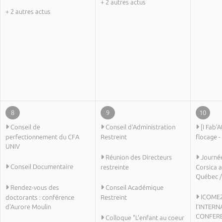
+ 2 autres actus
+ 2 autres actus
8
9
10
Conseil de
Conseil d’Administration
[I Fab’A
perfectionnement du CFA
Restreint
flocage 
UNIV
Réunion des Directeurs
Journé
Conseil Documentaire
restreinte
Corsica a
Québec /
Rendez-vous des
Conseil Académique
ICOME26
doctorants : conférence
Restreint
d'Aurore Moulin
l’INTERN
CONFERE
Colloque "L'enfant au coeur