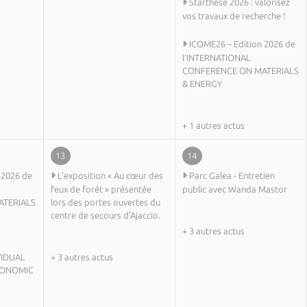
Starthèse 2026 : valorisez
vos travaux de recherche !
ICOME26 – Edition 2026 de
l’INTERNATIONAL
CONFERENCE ON MATERIALS
& ENERGY
+ 1 autres actus
13
14
 2026 de
L’exposition « Au cœur des
Parc Galea - Entretien
feux de forêt » présentée
public avec Wanda Mastor
ATERIALS
lors des portes ouvertes du
centre de secours d’Ajaccio.
+ 3 autres actus
VIDUAL
+ 3 autres actus
CONOMIC