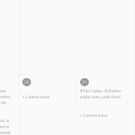
20
21
sica
Parc Galea - Entretien
remière
+ 2 autres actus
public avec Lucile Rossi
e de
+ 2 autres actus
se, la
Centre
mmunal