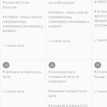
& ENERG
Conseil de l'Ecole
du conflit parental"
Doctorale
XV Wor
ICOME26 – Edition 2026 de
INSTITUT
ICOME26 – Edition 2026 de
l’INTERNATIONAL
BEHAVIO
l’INTERNATIONAL
CONFERENCE ON MATERIALS
OUTCOM
CONFERENCE ON MATERIALS
& ENERGY
& ENERGY
+ 3 autre
+ 1 autres actus
+ 1 autres actus
15
16
17
Séminaire l'archipel Corso-
Commission de la
[I Fab’A
Sarde
Formation et de la Vie
flocage -
Universitaire
Séminaire l'archipel Corso-
+ 3 autres actus
+ 3 autre
Sarde
Conseil de la Culture (CCU)