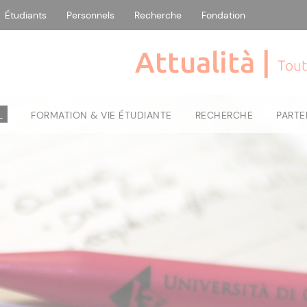
Étudiants
Personnels
Recherche
Fondation
Attualità |
Tout
L
FORMATION & VIE ÉTUDIANTE
RECHERCHE
PARTE