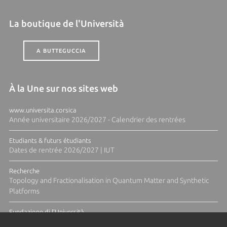
La boutique de l'Università
A BUTTEGUCCIA
À la Une sur nos sites web
www.universita.corsica
Année universitaire 2026/2027 - Calendrier des rentrées
Etudiants & futurs étudiants
Dates de rentrée 2026/2027 | IUT
Recherche
Topology and Fractionalisation in Quantum Matter and Synthetic
Platforms
Fundazione di l'Università
Résidence Ange Tomasi "Lagune and Zeste" avec la photographe