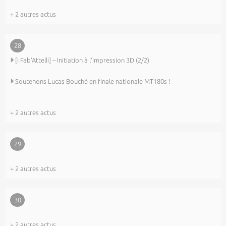
+ 2 autres actus
28
[I Fab’Attelli] – Initiation à l’impression 3D (2/2)
Soutenons Lucas Bouché en finale nationale MT180s !
+ 2 autres actus
29
+ 2 autres actus
30
+ 2 autres actus