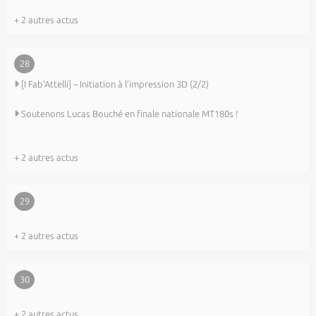
+ 2 autres actus
28
[I Fab’Attelli] – Initiation à l’impression 3D (2/2)
Soutenons Lucas Bouché en finale nationale MT180s !
+ 2 autres actus
29
+ 2 autres actus
30
+ 2 autres actus