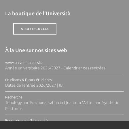
La boutique de l'Università
A BUTTEGUCCIA
À la Une sur nos sites web
www.universita.corsica
Année universitaire 2026/2027 - Calendrier des rentrées
Etudiants & futurs étudiants
Dates de rentrée 2026/2027 | IUT
Recherche
Topology and Fractionalisation in Quantum Matter and Synthetic
Platforms
Fundazione di l'Università
Résidence Ange Tomasi "Lagune and Zeste" avec la photographe