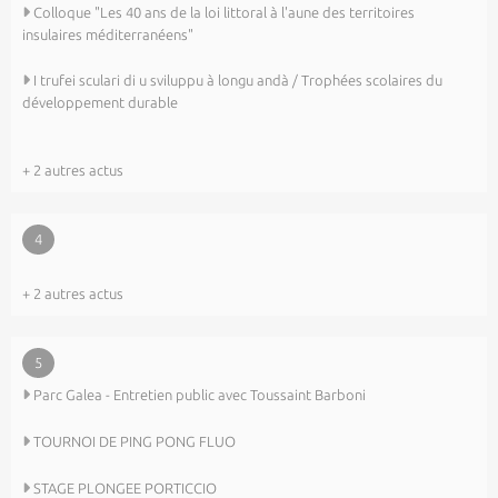
Colloque "Les 40 ans de la loi littoral à l'aune des territoires
insulaires méditerranéens"
I trufei sculari di u sviluppu à longu andà / Trophées scolaires du
développement durable
+ 2 autres actus
4
+ 2 autres actus
5
Parc Galea - Entretien public avec Toussaint Barboni
TOURNOI DE PING PONG FLUO
STAGE PLONGEE PORTICCIO