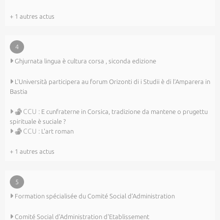
+ 1 autres actus
4
Ghjurnata lingua è cultura corsa , siconda edizione
L'Università participera au forum Orizonti di i Studii è di l’Amparera in
Bastia
CCU :
E cunfraterne in Corsica, tradizione da mantene o prugettu
spirituale è suciale ?
CCU :
L'art roman
+ 1 autres actus
5
Formation spécialisée du Comité Social d’Administration
Comité Social d'Administration d'Etablissement