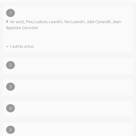
1
1er août, Pinu Ludovic Leandri, Yan Leandri, Julie Canarelli, Jean-
Baptiste Geronimi
+ 1 autres actus
2
3
4
5