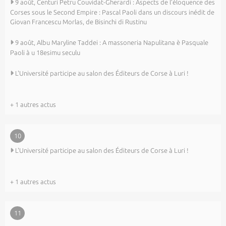
9 août, Centuri Petru Couvidat-Gherardi : Aspects de l’éloquence des
Corses sous le Second Empire : Pascal Paoli dans un discours inédit de
Giovan Francescu Morlas, de Bisinchi di Rustinu
9 août, Albu Maryline Taddei : A massoneria Napulitana è Pasquale
Paoli à u 18esimu seculu
L'Université participe au salon des Éditeurs de Corse à Luri !
+ 1 autres actus
10
L'Université participe au salon des Éditeurs de Corse à Luri !
+ 1 autres actus
11