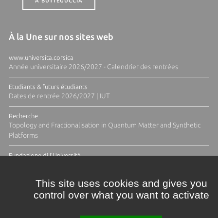
A BUTTEGUCCIA
À la Une sur nos sites web
www.universita.corsica
Année universitaire 2026/2027 - Calendrier des rentrées
Etudiants & futurs étudiants
Dates de rentrée 2026/2027 | IUT
Recherche
Topology and Fractionalisation in Quantum Matter and Synthetic
Platforms
Fundazione di l'Università
Résidence Ange Tomasi "Lagune and Zeste" avec la photographe
Diane Moulenc
This site uses cookies and gives you
control over what you want to activate
ACTUS ET CALENDRIER ÉVÈNEMENTIEL