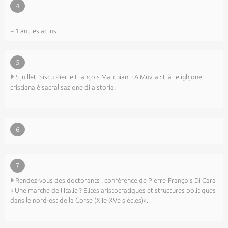
4
+ 1 autres actus
5
5 juillet, Siscu Pierre François Marchiani : A Muvra : trà relighjone
cristiana è sacralisazione di a storia.
6
7
Rendez-vous des doctorants : conférence de Pierre-François Di Cara
« Une marche de l'Italie ? Elites aristocratiques et structures politiques
dans le nord-est de la Corse (XIIe-XVe siècles)».