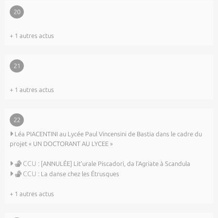
20
+ 1 autres actus
21
+ 1 autres actus
22
Léa PIACENTINI au Lycée Paul Vincensini de Bastia dans le cadre du
projet « UN DOCTORANT AU LYCEE »
CCU :
[ANNULÉE] Lit’urale Piscadori, da l’Agriate à Scandula
CCU :
La danse chez les Étrusques
+ 1 autres actus