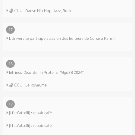
CCU :
Danse Hip Hop, Jazz, Rock
17
L'Université participe au salon des Editeurs de Corse à Paris !
18
Intrinsic Disorder in Proteins “AlgoSB 2024”
CCU :
Le Royaume
19
[i fab'attelli] : repair café
[I fab'attelli] : repair café