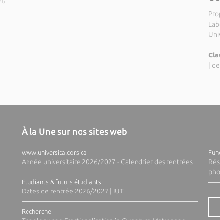
26
Pro
Labo
Uni
Cla
|
de
À la Une sur nos sites web
www.universita.corsica
Fund
Année universitaire 2026/2027 - Calendrier des rentrées
Rés
pho
Etudiants & futurs étudiants
Dates de rentrée 2026/2027 | IUT
Recherche