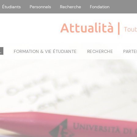
Étudiants
Personnels
Recherche
Fondation
Attualità |
Tout
L
FORMATION & VIE ÉTUDIANTE
RECHERCHE
PARTE