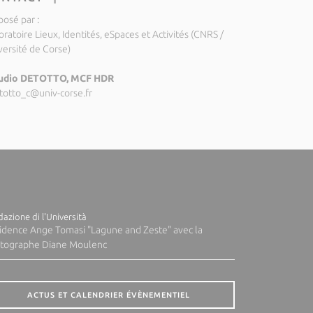
posé par :
ratoire Lieux, Identités, eSpaces et Activités (CNRS /
versité de Corse)
udio DETOTTO, MCF HDR
totto_c@univ-corse.fr
azione di l'Università
idence Ange Tomasi "Lagune and Zeste" avec la
tographe Diane Moulenc
ACTUS ET CALENDRIER ÉVÈNEMENTIEL