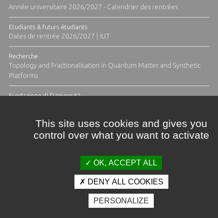
Année universitaire 2026/2027 - Calendrier des rentrées
Etudiants & futurs étudiants
Dates de rentrée 2026/2027 | IUT
Recherche
Topology and Fractionalisation in Quantum Matter and Synthetic
Platforms
Fundazione di l'Università
Résidence Ange Tomasi "Lagune and Zeste" avec la photographe
Diane Moulenc
This site uses cookies and gives you
control over what you want to activate
ACTUS ET CALENDRIER ÉVÈNEMENTIEL
OK, ACCEPT ALL
DENY ALL COOKIES
Crédits et mentions légales
PERSONALIZE
Contacts
Plan d'accès
Espace presse
Photothèque
Recrutement
Marchés publics