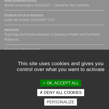
www.universita.corsica
Année universitaire 2026/2027 - Calendrier des rentrées
Etudiants & futurs étudiants
Dates de rentrée 2026/2027 | IUT
Recherche
Topology and Fractionalisation in Quantum Matter and Synthetic
Platforms
Fundazione di l'Università
Résidence Ange Tomasi "Lagune and Zeste" avec la photographe
Diane Moulenc
This site uses cookies and gives you
control over what you want to activate
ACTUS ET CALENDRIER ÉVÈNEMENTIEL
OK, ACCEPT ALL
DENY ALL COOKIES
Crédits et mentions légales
PERSONALIZE
Contacts
Plan d'accès
Espace presse
Photothèque