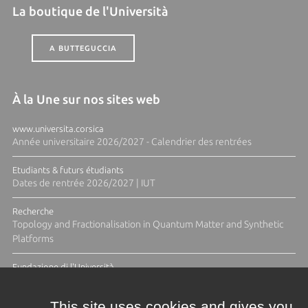
La boutique de l'Università
A BUTTEGUCCIA
À la Une sur nos sites web
www.universita.corsica
Année universitaire 2026/2027 - Calendrier des rentrées
Etudiants & futurs étudiants
Dates de rentrée 2026/2027 | IUT
Recherche
Topology and Fractionalisation in Quantum Matter and Synthetic
Platforms
Fundazione di l'Università
Résidence Ange Tomasi "Lagune and Zeste" avec la photographe
Diane Moulenc
This site uses cookies and gives you