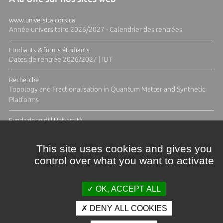
www.universita.corsica
Année universitaire 2026/2027 - Calendrier des rentrées
Etudiants & futurs étudiants
Dates de rentrée 2026/2027 | IUT
Recherche
Topology and Fractionalisation in Quantum Matter and Synthetic
Platforms
Fundazione di l'Università
Résidence Ange Tomasi "Lagune and Zeste" avec la photographe
Diane Moulenc
This site uses cookies and gives you
control over what you want to activate
ACTUS ET CALENDRIER ÉVÈNEMENTIEL
OK, ACCEPT ALL
DENY ALL COOKIES
Crédits et mentions légales