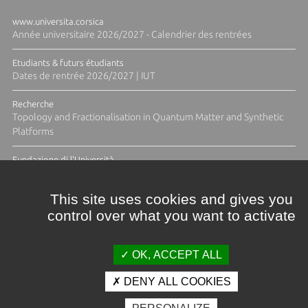
www.universita.corsica
Année universitaire 2026/2027 - Calendrier des rentrées
Etudiants & futurs étudiants
Dates de rentrée 2026/2027 | IUT
Recherche
Topology and Fractionalisation in Quantum Matter and Synthetic
Platforms
Fundazione di l'Università
Résidence Ange Tomasi "Lagune and Zeste" avec la photographe
Diane Moulenc
This site uses cookies and gives you
control over what you want to activate
ACTUS ET CALENDRIER ÉVÈNEMENTIEL
OK, ACCEPT ALL
DENY ALL COOKIES
Crédits et mentions légales