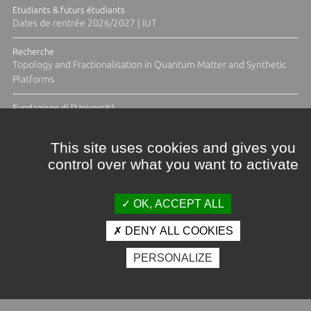
Etudiants & futurs étudiants
Dates de rentrée 2026/2027 | IUT
Recherche
Topology and Fractionalisation in Quantum Matter and Synthetic
Platforms
Fundazione di l'Università
Résidence Ange Tomasi "Lagune and Zeste" avec la photographe
Diane Moulenc
This site uses cookies and gives you
control over what you want to activate
ACTUS ET CALENDRIER ÉVÈNEMENTIEL
OK, ACCEPT ALL
DENY ALL COOKIES
Crédits et mentions légales
PERSONALIZE
Contacts
Plan d'accès
Espace presse
Photothèque
Recrutement
Marchés publics