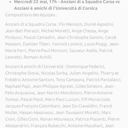
Mercredi 22 mai, 17h - Anziani di a Squadra Corsa vs
Anziani è amichi di l’Università di Corsica
Compositions des équipes :
Anziani di a Squadra Corsa : Flo Menozzi, Dumè Agostini,
Jean-Bati Pierazzi, Michel Moretti, Ange Chessa, Ange
Pinducci, Pascal Camadini, Jean-Christophe Santini, Ceccè
Massoni, Damien Tiberi, Yannick Lorenzi, Louis Poggi, Jean-
Marie Ferri, Pierre-Paul Miniconi, Sauveur Aiello, Patrick
Leonetti, Romain Achilli.
Anziani è amichi di l’Università : Dominique Federici,
Christophe Storai, Nicolas Sorba, Julien Angelini, Thierry et
Frédéric Antoine-Santoni, Tony Campana, Patrick Pantalacci,
Raphael Papi, Jean-Philippe Agresti, Gilles Simeoni, Jean-
Felix Acquaviva, Jean Martin Mondoloni, Pierre-Antoine
Tomasi, Pascal Paoli, Marc-Paul Luciani, Fifi Muracciole,
Jacques-François Colombani, Jean Do Ciavaldini, Franck
Muller, Hassan Hassnaoui, Jean Toussaint Moretti, Marc
Cioni, Gilles Cioni, Ronan Moureaux, Patrice Piacenti, Pierre
Alessandrini, François Rubecchi, Antoine Maushart, Jean