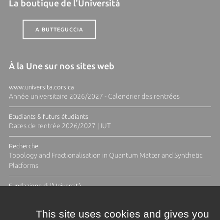
La boutique de l'Università
A BUTTEGUCCIA
À la Une sur nos sites web
www.universita.corsica
Année universitaire 2026/2027 - Calendrier des rentrées
Etudiants & futurs étudiants
Dates de rentrée 2026/2027 | IUT
Recherche
Topology and Fractionalisation in Quantum Matter and Synthetic
Platforms
Fundazione di l'Università
Résidence Ange Tomasi "Lagune and Zeste" avec la photographe
Diane Moulenc
This site uses cookies and gives you