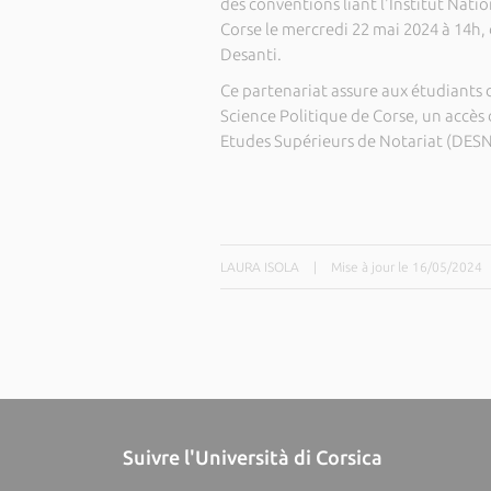
des conventions liant l'Institut Nati
Corse le mercredi 22 mai 2024 à 14h, 
Desanti.
Ce partenariat assure aux étudiants 
Science Politique de Corse, un accès
Etudes Supérieurs de Notariat (DESN) 
LAURA ISOLA
|
Mise à jour le 16/05/2024
Suivre l'Università di Corsica