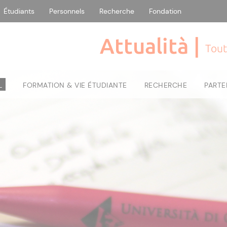
Étudiants
Personnels
Recherche
Fondation
Attualità |
Tout
L
FORMATION & VIE ÉTUDIANTE
RECHERCHE
PARTE