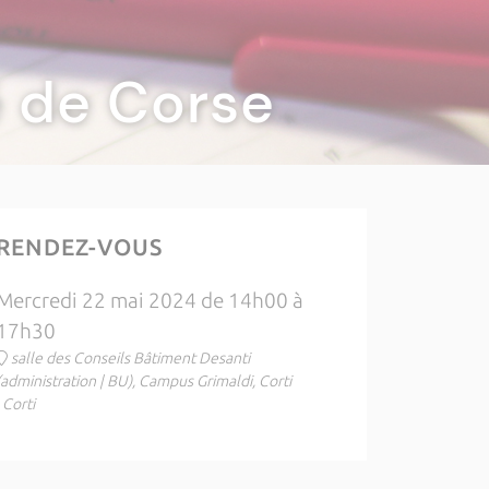
té de Corse
RENDEZ-VOUS
Mercredi 22 mai 2024 de 14h00 à
17h30
salle des Conseils Bâtiment Desanti
(administration | BU), Campus Grimaldi, Corti
, Corti