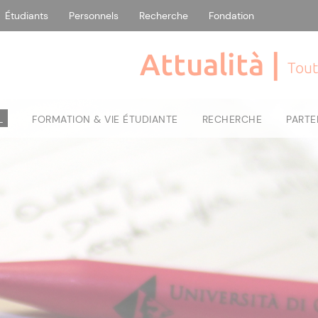
Étudiants
Personnels
Recherche
Fondation
Attualità |
Tout
L
FORMATION & VIE ÉTUDIANTE
RECHERCHE
PARTE