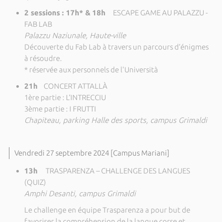
2 sessions : 17h* &
18h
ESCAPE GAME AU PALAZZU -
FAB LAB
Palazzu Naziunale, Haute-ville
Découverte du Fab Lab à travers un parcours d’énigmes
à résoudre.
* réservée aux personnels de l'Università
21h
CONCERT ATTALLÀ
1ère partie : L’INTRECCIU
3ème partie : I FRUTTI
Chapiteau, parking Halle des sports, campus Grimaldi
Vendredi 27 septembre 2024 [Campus Mariani]
13h
TRASPARENZA – CHALLENGE DES LANGUES
(QUIZ)
Amphi Desanti, campus Grimaldi
Le challenge en équipe Trasparenza a pour but de
favoriser la compréhension de la langue corse et