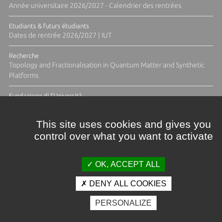
Année universitaire 2026/2027 - Calendrier des rentrées
Etudiants & futurs étudiants
Dates de rentrée 2026/2027 | IUT
Recherche
Topology and Fractionalisation in Quantum Matter and Synthetic
Platforms
Fundazione di l'Università
Résidence Ange Tomasi "Lagune and Zeste" avec la photographe
Diane Moulenc
This site uses cookies and gives you
control over what you want to activate
ACTUS ET CALENDRIER ÉVÈNEMENTIEL
OK, ACCEPT ALL
DENY ALL COOKIES
Crédits et mentions légales
PERSONALIZE
Contacts
Plan d'accès
Espace presse
Photothèque
Recrutement
Marchés publics