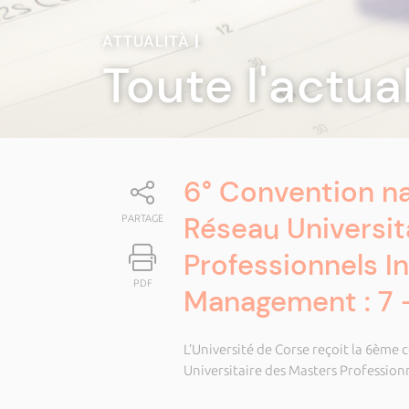
ATTUALITÀ
|
Toute l'actua
6° Convention n
Réseau Universit
PARTAGE
Professionnels I
PDF
Management : 7 - 
L’Université de Corse reçoit la 6èm
Universitaire des Masters Profession