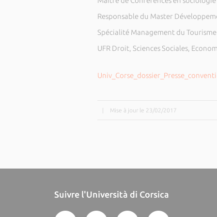
Maitre de Conférences en sociologie
Responsable du Master Développemen
Spécialité Management du Tourisme et
UFR Droit, Sciences Sociales, Econom
Univ_Corse_dossier_Presse_convent
|
Mise à jour le 23/02/2017
Suivre l'Università di Corsica