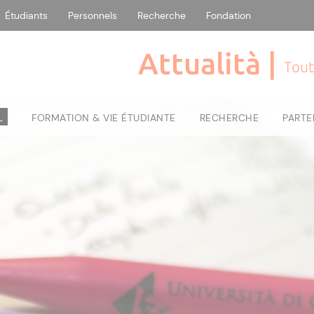
Étudiants
Personnels
Recherche
Fondation
Attualità |
Tout
L
FORMATION & VIE ÉTUDIANTE
RECHERCHE
PARTE