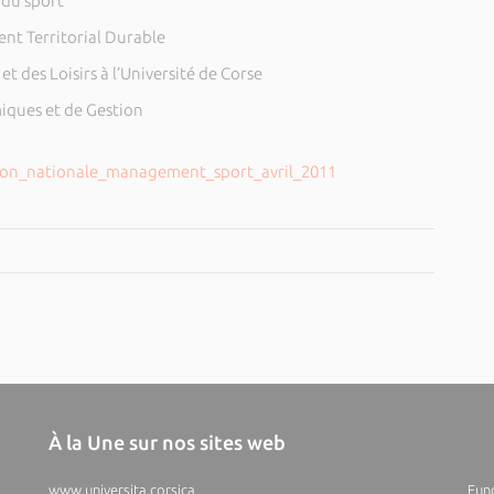
 du sport
t Territorial Durable
 des Loisirs à l’Université de Corse
iques et de Gestion
ion_nationale_management_sport_avril_2011
À la Une sur nos sites web
www.universita.corsica
Fund