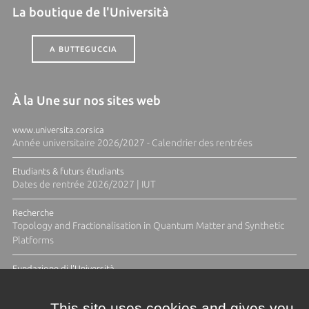
La boutique de l'Università
A BUTTEGUCCIA
À la Une sur nos sites web
www.universita.corsica
Année universitaire 2026/2027 - Calendrier des rentrées
Etudiants & futurs étudiants
Dates de rentrée 2026/2027 | IUT
Recherche
Topology and Fractionalisation in Quantum Matter and Synthetic
Platforms
Fundazione di l'Università
Résidence Ange Tomasi "Lagune and Zeste" avec la photographe
Diane Moulenc
This site uses cookies and gives you