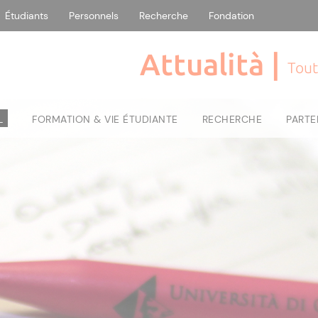
Étudiants
Personnels
Recherche
Fondation
Attualità |
Tout
L
FORMATION & VIE ÉTUDIANTE
RECHERCHE
PARTE