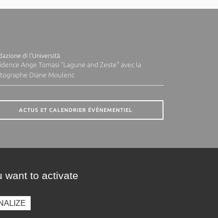
azione di l'Università
idence Ange Tomasi "Lagune and Zeste" avec la
tographe Diane Moulenc
ACTUS ET CALENDRIER ÉVÈNEMENTIEL
 want to activate
NALIZE
presse
Photothèque
Recrutement
Marchés publics