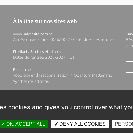
À la Une sur nos sites web
www.universita.corsica
Fund
Année universitaire 2026/2027 - Calendrier des rentrées
Rés
pho
Etudiants & futurs étudiants
Dates de rentrée 2026/2027 | IUT
Recherche
Topology and Fractionalisation in Quantum Matter and
Synthetic Platforms
ses cookies and gives you control over what you
OK, ACCEPT ALL
DENY ALL COOKIES
PERSO
Contacts
Plan d'accès
Espace 