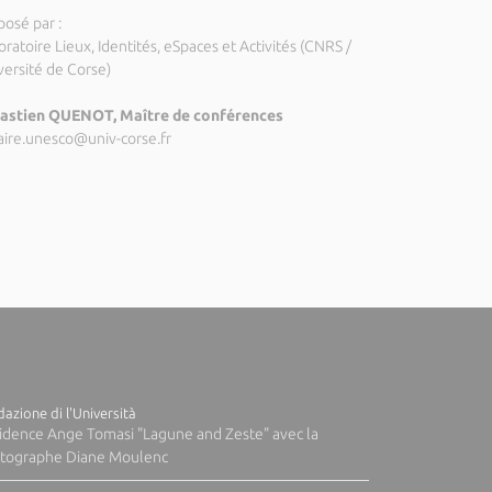
posé par :
ratoire Lieux, Identités, eSpaces et Activités (CNRS /
versité de Corse)
astien QUENOT, Maître de conférences
aire.unesco@univ-corse.fr
azione di l'Università
idence Ange Tomasi "Lagune and Zeste" avec la
tographe Diane Moulenc