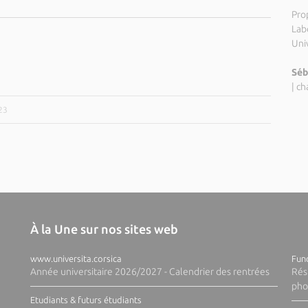
Pro
Labo
Uni
Séb
|
ch
23
À la Une sur nos sites web
www.universita.corsica
Fund
Année universitaire 2026/2027 - Calendrier des rentrées
Rés
pho
Etudiants & futurs étudiants