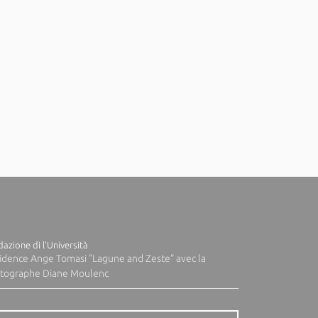
azione di l'Università
idence Ange Tomasi "Lagune and Zeste" avec la
tographe Diane Moulenc