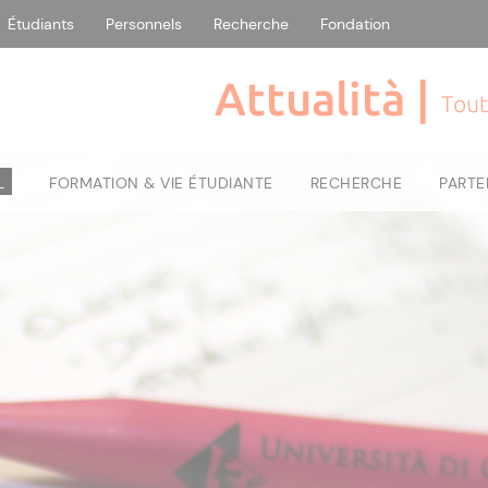
Étudiants
Personnels
Recherche
Fondation
Attualità |
Tout
L
FORMATION & VIE ÉTUDIANTE
RECHERCHE
PARTE