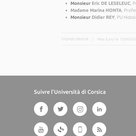
Monsieur
Eric DE LESELEUC
, 
Madame Marina HONTA
, Prof
Monsieur
Didier REY
, PU Histo
THOMAS RINIERI
|
Mise à jour le 13/06/20
Suivre l'Università di Corsica