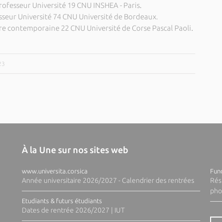
Professeur Université 19 CNU INSHEA - Paris
.
esseur Université 74 CNU Université de Bordeaux.
ire contemporaine 22 CNU Université de Corse Pascal Paoli
.
23
À la Une sur nos sites web
www.universita.corsica
Fund
Année universitaire 2026/2027 - Calendrier des rentrées
Rés
pho
Etudiants & futurs étudiants
Dates de rentrée 2026/2027 | IUT