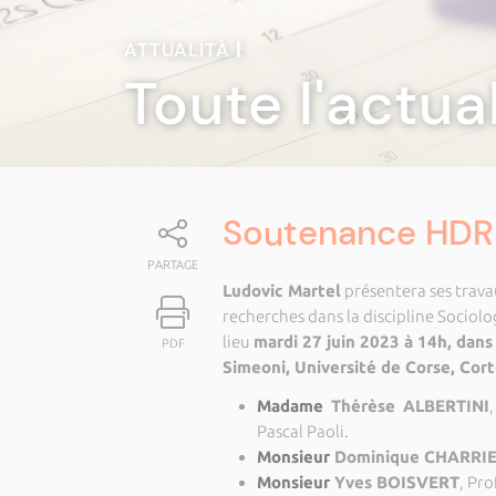
ATTUALITÀ
|
Toute l'actua
Soutenance HDR 
PARTAGE
Ludovic Martel
présentera ses trava
recherches dans la discipline Socio
lieu
mardi 27 juin 2023 à 14h, dan
PDF
Simeoni
, Université de Corse, Cor
Madame
Thérèse ALBERTINI
Pascal Paoli
.
Monsieur
Dominique CHARRI
Monsieur
Yves BOISVERT
, Pr