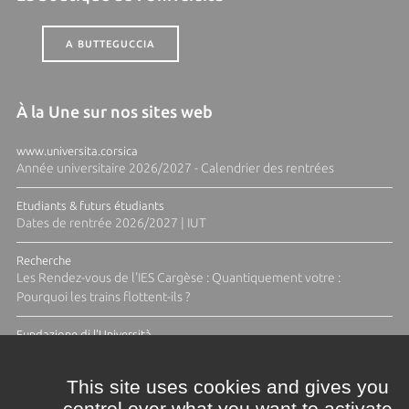
A BUTTEGUCCIA
À la Une sur nos sites web
www.universita.corsica
Année universitaire 2026/2027 - Calendrier des rentrées
Etudiants & futurs étudiants
Dates de rentrée 2026/2027 | IUT
Recherche
Les Rendez-vous de l'IES Cargèse : Quantiquement votre :
Pourquoi les trains flottent-ils ?
Fundazione di l'Università
Résidence Ange Tomasi "Lagune and Zeste" avec la photographe
Diane Moulenc
This site uses cookies and gives you
control over what you want to activate