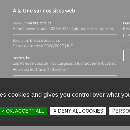
À la Une sur nos sites web
www.universita.corsica
Fund
Année universitaire 2026/2027 - Calendrier des rentrées
Rés
pho
Etudiants & futurs étudiants
Dates de rentrée 2026/2027 | IUT
Recherche
Les Rendez-vous de l'IES Cargèse : Quantiquement votre :
Pourquoi les trains flottent-ils ?
ses cookies and gives you control over what you
OK, ACCEPT ALL
DENY ALL COOKIES
PERSO
Contacts
Plan d'accès
Espace 