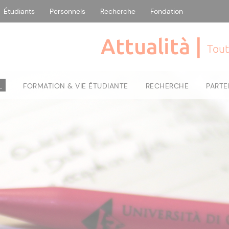
Étudiants
Personnels
Recherche
Fondation
Attualità |
Tout
L
FORMATION & VIE ÉTUDIANTE
RECHERCHE
PARTE