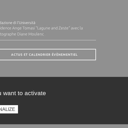
azione di l'Università
idence Ange Tomasi "Lagune and Zeste" avec la
tographe Diane Moulenc
ACTUS ET CALENDRIER ÉVÈNEMENTIEL
 want to activate
NALIZE
presse
Photothèque
Recrutement
Marchés publics