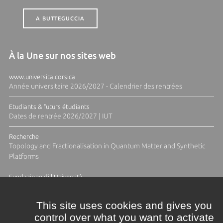
A BUTTEGUCCIA
À la Une sur nos sites web
www.universita.corsica
Année universitaire 2026/2027 - Calendrier des rentrées
Etudiants & futurs étudiants
Dates de rentrée 2026/2027 | IUT
Recherche
Topology and Fractionalisation in Quantum Matter and Synthetic
Platforms
Fundazione di l'Università
Résidence Ange Tomasi "Lagune and Zeste" avec la photographe
Diane Moulenc
This site uses cookies and gives you
control over what you want to activate