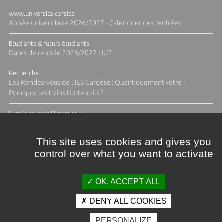
www.universita.corsica
Année universitaire 2026/2027 - Calendrier des rentrées
Etudiants & futurs étudiants
Dates de rentrée 2026/2027 | IUT
Recherche
Les Rendez-vous de l'IES Cargèse : Quantiquement votre :
Pourquoi les trains flottent-ils ?
Fundazione di l'Università
Résidence Ange Tomasi "Lagune and Zeste" avec la photographe
Diane Moulenc
This site uses cookies and gives you
control over what you want to activate
ACTUS ET CALENDRIER ÉVÈNEMENTIEL
OK, ACCEPT ALL
DENY ALL COOKIES
Crédits et mentions légales
PERSONALIZE