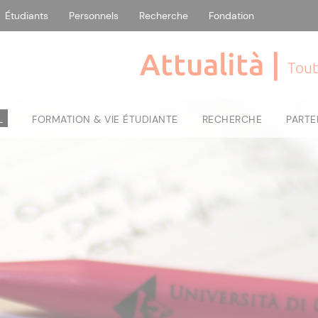
Étudiants
Personnels
Recherche
Fondation
Attualità |
Tout
L
FORMATION & VIE ÉTUDIANTE
RECHERCHE
PARTE