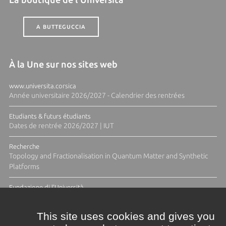
A BUTTEGUCCIA
À la Une sur nos sites web
www.universita.corsica
Année universitaire 2026/2027 - Calendrier des rentrées
Etudiants & futurs étudiants
Dates de rentrée 2026/2027 | IUT
Recherche
Topology and Fractionalisation in Quantum Matter and Synthetic
Platforms
Fundazione di l'Università
Résidence Ange Tomasi "Lagune and Zeste" avec la photographe
Diane Moulenc
This site uses cookies and gives you