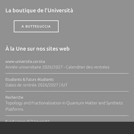
La boutique de l'Università
A BUTTEGUCCIA
À la Une sur nos sites web
www.universita.corsica
Année universitaire 2026/2027 - Calendrier des rentrées
Etudiants & futurs étudiants
Dates de rentrée 2026/2027 | IUT
Recherche
Topology and Fractionalisation in Quantum Matter and Synthetic
Platforms
Fundazione di l'Università
Résidence Ange Tomasi "Lagune and Zeste" avec la photographe
Diane Moulenc