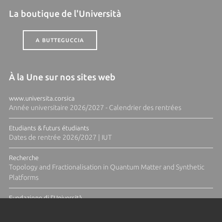
La boutique de l'Università
A BUTTEGUCCIA
À la Une sur nos sites web
www.universita.corsica
Année universitaire 2026/2027 - Calendrier des rentrées
Etudiants & futurs étudiants
Dates de rentrée 2026/2027 | IUT
Recherche
Topology and Fractionalisation in Quantum Matter and Synthetic
Platforms
Fundazione di l'Università
Résidence Ange Tomasi "Lagune and Zeste" avec la photographe
Diane Moulenc