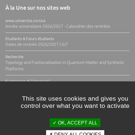
À la Une sur nos sites web
www.universita.corsica
Année universitaire 2026/2027 - Calendrier des rentrées
Etudiants & futurs étudiants
Dates de rentrée 2026/2027 | IUT
Recherche
Topology and Fractionalisation in Quantum Matter and Synthetic
Platforms
Fundazione di l'Università
Résidence Ange Tomasi "Lagune and Zeste" avec la photographe
Diane Moulenc
This site uses cookies and gives you
control over what you want to activate
ACTUS ET CALENDRIER ÉVÈNEMENTIEL
OK, ACCEPT ALL
DENY ALL COOKIES