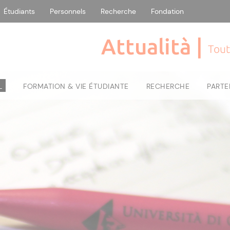
Étudiants
Personnels
Recherche
Fondation
Attualità |
Tout
L
FORMATION & VIE ÉTUDIANTE
RECHERCHE
PARTE