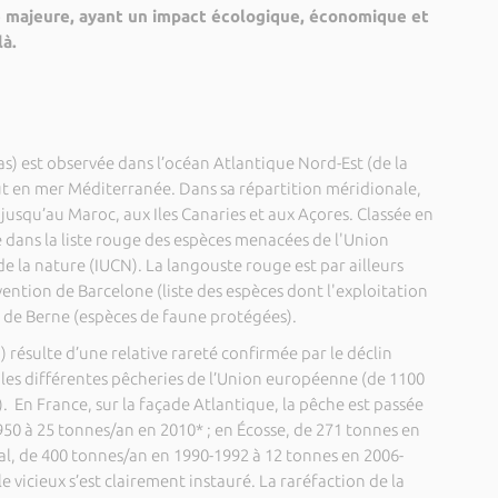
que majeure, ayant un impact écologique, économique et
là.
s) est observée dans l’océan Atlantique Nord-Est (de la
ut en mer Méditerranée. Dans sa répartition méridionale,
jusqu’au Maroc, aux Iles Canaries et aux Açores. Classée en
e dans la liste rouge des espèces menacées de l'Union
e la nature (IUCN). La langouste rouge est par ailleurs
nvention de Barcelone (liste des espèces dont l'exploitation
 de Berne (espèces de faune protégées).
) résulte d’une relative rareté confirmée par le déclin
les différentes pêcheries de l’Union européenne (de 1100
 En France, sur la façade Atlantique, la pêche est passée
50 à 25 tonnes/an en 2010* ; en Écosse, de 271 tonnes en
al, de 400 tonnes/an en 1990-1992 à 12 tonnes en 2006-
e vicieux s’est clairement instauré. La raréfaction de la