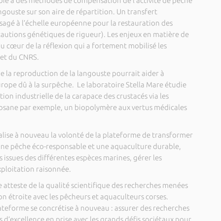
oie à des méthodes de compensation de l’activité de pêche
angouste sur son aire de répartition. Un transfert
isagé à l’échelle européenne pour la restauration des
autions génétiques de rigueur). Les enjeux en matière de
au cœur de la réflexion qui a fortement mobilisé les
se et du CNRS.
e la reproduction de la langouste pourrait aider à
urope dû à la surpêche. Le laboratoire Stella Mare étudie
tion industrielle de la carapace des crustacés via les
osane par exemple, un biopolymère aux vertus médicales
alise à nouveau la volonté de la plateforme de transformer
r une pêche éco-responsable et une aquaculture durable,
ns issues des différentes espèces marines, gérer les
xploitation raisonnée.
 atteste de la qualité scientifique des recherches menées
on étroite avec les pêcheurs et aquaculteurs corses.
plateforme se concrétise à nouveau : assurer des recherches
 d’excellence en prise avec les grands défis sociétaux pour