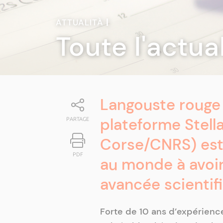
ATTUALITÀ
|
Toute l'actua
Langouste rouge 
plateforme Stell
PARTAGE
Corse/CNRS) est 
PDF
au monde à avoir
avancée scientif
Forte de 10 ans d’expérience