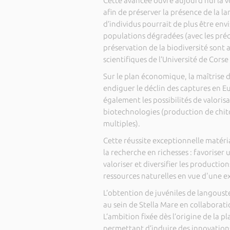
Cette avancée ouvre aujourd’hui la v
afin de préserver la présence de la l
d’individus pourrait de plus être env
populations dégradées (avec les préc
préservation de la biodiversité sont 
scientifiques de l’Université de Cor
Sur le plan économique, la maîtrise d
endiguer le déclin des captures en E
également les possibilités de valorisa
biotechnologies (production de chit
multiples).
Cette réussite exceptionnelle matéri
la recherche en richesses : favorise
valoriser et diversifier les productio
ressources naturelles en vue d'une e
L’obtention de juvéniles de langouste
au sein de Stella Mare en collaborati
L’ambition fixée dès l’origine de la 
permettant d’induire des innovations