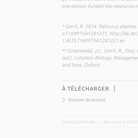
une gestion durable des ressources n
* Gon?i, R. 2014. Palinurus elephas
e.T169975A1281221. http://dx.doi
1.RLTS.T169975A1281221.en
** Groeneveld, J.C., Gon?i, R., Diaz, 
(ed.), Lobsters: Biology, Managemen
and Sons, Oxford.
À TÉLÉCHARGER
Dossier de presse
CAMILLE RAPOLANI
|
Mise à jour le 16/07