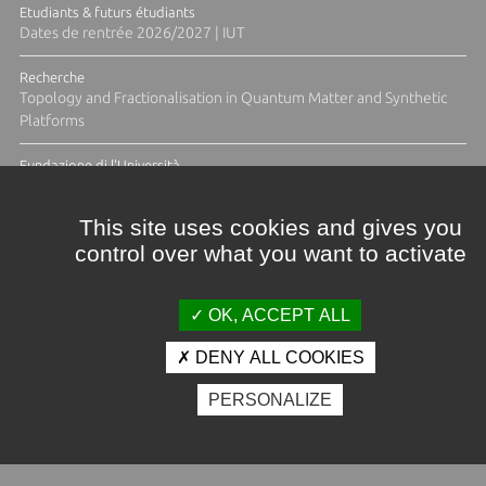
Etudiants & futurs étudiants
Dates de rentrée 2026/2027 | IUT
Recherche
Topology and Fractionalisation in Quantum Matter and Synthetic
Platforms
Fundazione di l'Università
Résidence Ange Tomasi "Lagune and Zeste" avec la photographe
Diane Moulenc
This site uses cookies and gives you
control over what you want to activate
ACTUS ET CALENDRIER ÉVÈNEMENTIEL
OK, ACCEPT ALL
DENY ALL COOKIES
Crédits et mentions légales
PERSONALIZE
Contacts
Plan d'accès
Espace presse
Photothèque
Recrutement
Marchés publics